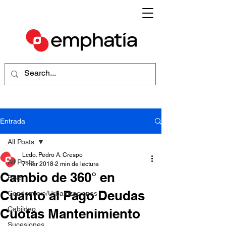
Entrada
All Posts
Lcdo. Pedro A. Crespo
All Posts
7 mar 2018
2 min de lectura
Cambio de 360° en
FSE
Cuanto al Pago Deudas
Condominio/Urbanizaciones
Cabildeo
Cuotas Mantenimiento
Sucesiones