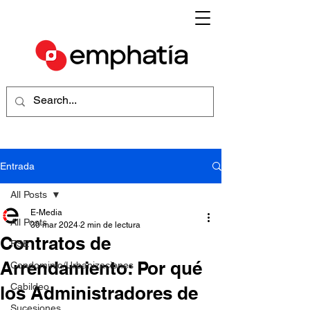
Entrada
All Posts
E-Media
All Posts
30 mar 2024
2 min de lectura
Contratos de
FSE
Arrendamiento: Por qué
Condominio/Urbanizaciones
Cabildeo
los Administradores de
Sucesiones