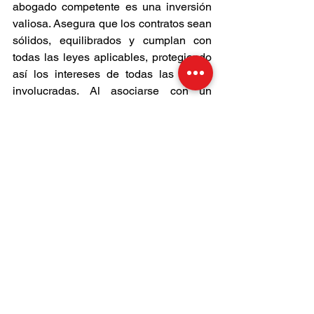
abogado competente es una inversión 
valiosa. Asegura que los contratos sean 
sólidos, equilibrados y cumplan con 
todas las leyes aplicables, protegiendo 
así los intereses de todas las partes 
involucradas. Al asociarse con un 
abogado los profesionales inmobiliarios 
pueden operar con confianza y 
minimizar el riesgo de disputas y litigios 
costosos
Ver todo
Entradas recientes